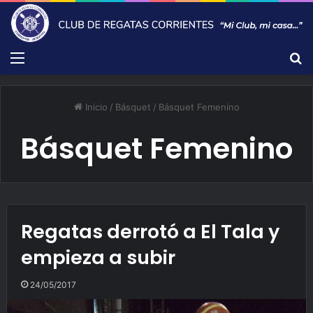
Menú
B
Inicio
/
Básquet
/
Básquet Femenino
Básquet Femenino
Regatas derrotó a El Tala y
empieza a subir
24/05/2017