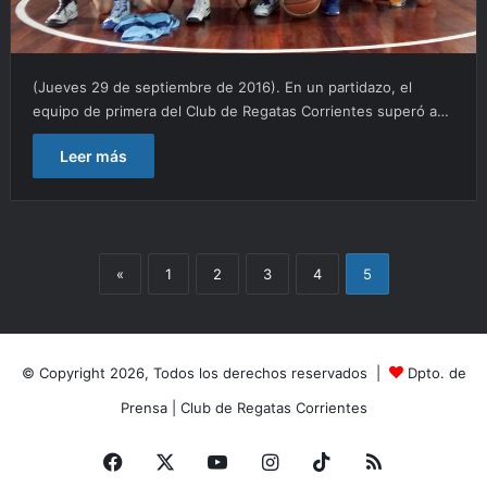
(Jueves 29 de septiembre de 2016). En un partidazo, el
equipo de primera del Club de Regatas Corrientes superó a…
Leer más
«
1
2
3
4
5
© Copyright 2026, Todos los derechos reservados |
Dpto. de
Prensa
|
Club de Regatas Corrientes
Facebook
X
YouTube
Instagram
TikTok
RSS