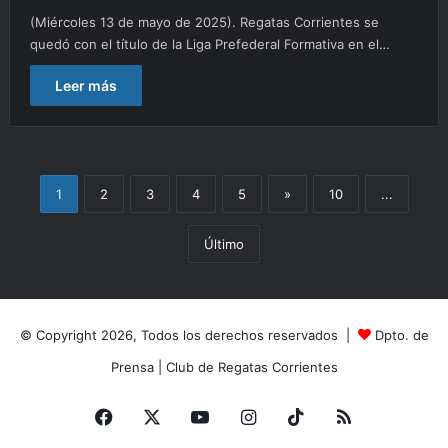
(Miércoles 13 de mayo de 2025). Regatas Corrientes se
quedó con el título de la Liga Prefederal Formativa en el…
Leer más
1
2
3
4
5
»
10
...
Último
© Copyright 2026, Todos los derechos reservados |
Dpto. de
Prensa
|
Club de Regatas Corrientes
Facebook
X
YouTube
Instagram
TikTok
RSS