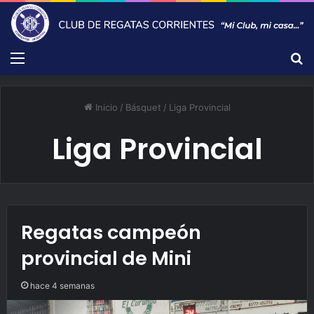
Menú
B
Inicio
/
Básquet
/
Liga Provincial
Liga Provincial
Regatas campeón
provincial de Mini
hace 4 semanas