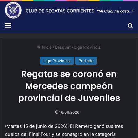
Menú
B
Inicio
/
Básquet
/
Liga Provincial
Liga Provincial
Portada
Regatas se coronó en
Mercedes campeón
provincial de Juveniles
16/06/2026
(Martes 15 de junio de 2026). El Remero ganó sus tres
duelos del Final Four y se consagró en la categoría