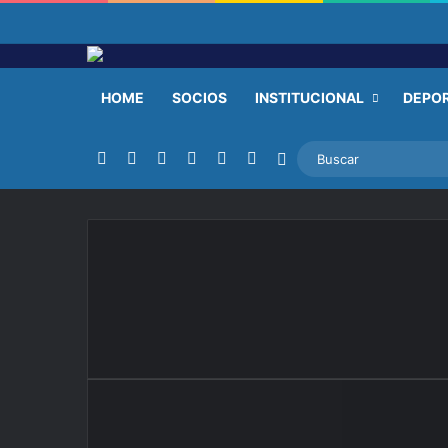
HOME
SOCIOS
INSTITUCIONAL
DEPO
Facebook
X
YouTube
Instagram
TikTok
RSS
Switch skin