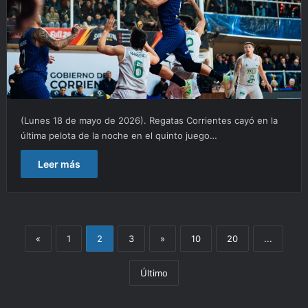
(Lunes 18 de mayo de 2026). Regatas Corrientes cayó en la
última pelota de la noche en el quinto juego…
Leer más
«
1
2
3
»
10
20
...
Último