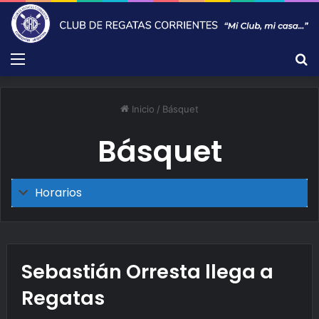
Menú
B
Inicio
/
Básquet
Básquet
Horarios
Sebastián Orresta llega a
Regatas