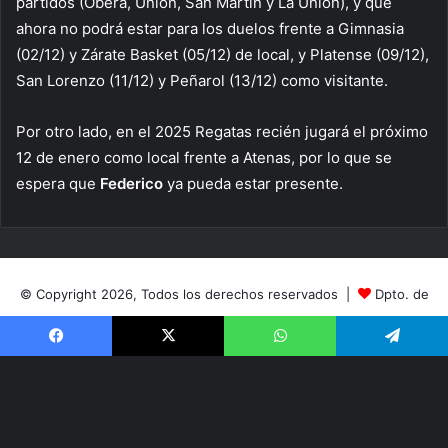
partidos (Oberá, Unión, San Martín y La Unión), y que
ahora no podrá estar para los duelos frente a Gimnasia
(02/12) y Zárate Basket (05/12) de local, y Platense (09/12),
San Lorenzo (11/12) y Peñarol (13/12) como visitante.
Por otro lado, en el 2025 Regatas recién jugará el próximo
12 de enero como local frente a Atenas, por lo que se
espera que
Federico
ya pueda estar presente.
© Copyright 2026, Todos los derechos reservados |
Dpto. de
Prensa
|
Club de Regatas Corrientes
Facebook
X
WhatsApp
Telegram
Facebook
X
YouTube
Instagram
TikTok
RSS
V