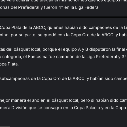
onas del Prefederal y fueron 4° en la Liga Federal.
U15 Femenino
U15 B
U11 Masculino
U15 C
 Copa Plata de la ABCC, quienes habían sido campeones de la L
nino, por su parte, se quedó con la Copa Oro de la ABCC, y ha
 del básquet local, porque el equipo A y B disputaron la final e
categoría, el Fantasma fue campeón de la Liga Prefederal y 3°
pa Plata.
ron subcampeonas de la Copa Oro de la ABCC, y habían sido ca
mejor manera el año en el básquet local, pero si habían sido ca
imera División que se consagró en la Copa Palacio y en la Copa
rtir vía correo electrónico
Imprimir