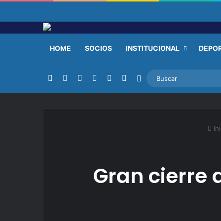
HOME
SOCIOS
INSTITUCIONAL
DEPO
Facebook
X
YouTube
Instagram
TikTok
RSS
Switch skin
Ini
Gran cierre