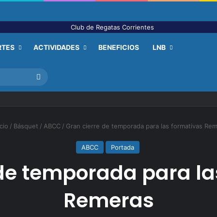
RTES
ACTIVIDADES
BENEFICIOS
LNB
Buscar
cio
/
Básquet
/
ABCC
/
Gran cierre de temporada para las formativas Re
ABCC
Portada
 de temporada para la
Remeras