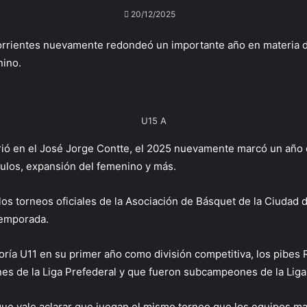
20/12/2025
rrientes nuevamente redondeó un importante año en materia de
nino.
U15 A
ió en el José Jorge Contte, el 2025 nuevamente marcó un año d
tulos, expansión del femenino y más.
 los torneos oficiales de la Asociación de Básquet de la Ciudad
temporada.
oría U11 en su primer año como división competitiva, los pibe
s de la Liga Prefederal y que fueron subcampeones de la Liga
 que vale aclarar que juegan el mismo torneo que los equipos 