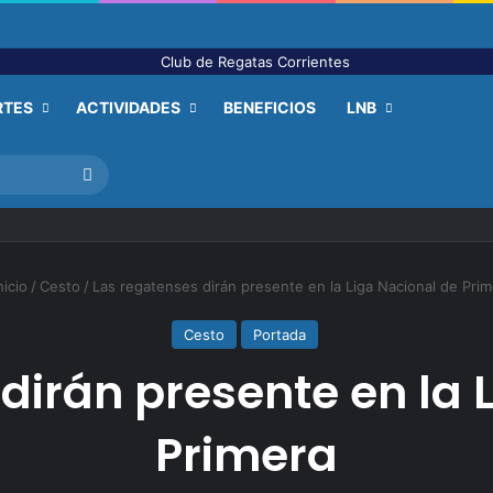
RTES
ACTIVIDADES
BENEFICIOS
LNB
Buscar
nicio
/
Cesto
/
Las regatenses dirán presente en la Liga Nacional de Prim
Cesto
Portada
dirán presente en la 
Primera