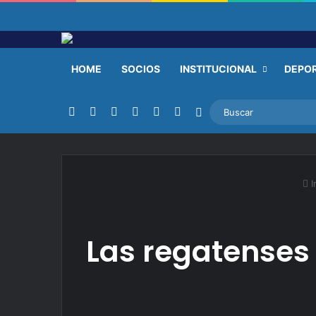
HOME
SOCIOS
INSTITUCIONAL
DEPO
Facebook
X
YouTube
Instagram
TikTok
RSS
Switch skin
I
Las regatenses 