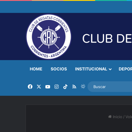
HOME
SOCIOS
INSTITUCIONAL
DEPO
Facebook
X
YouTube
Instagram
TikTok
RSS
Switch skin
Inicio
/
Vol