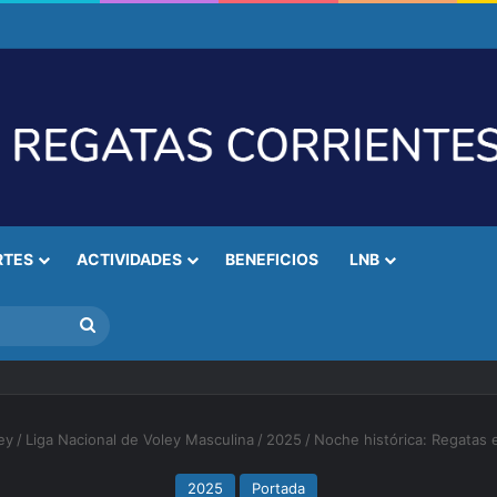
RTES
ACTIVIDADES
BENEFICIOS
LNB
Buscar
ey
/
Liga Nacional de Voley Masculina
/
2025
/
Noche histórica: Regatas 
2025
Portada