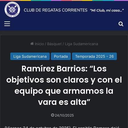
Menú
B
Inicio
/
Básquet
/
Liga Sudamericana
Liga Sudamericana
Portada
Temporada 2025 - 26
Ramírez Barrios: “Los
objetivos son claros y con el
equipo que armamos la
vara es alta”
24/10/2025