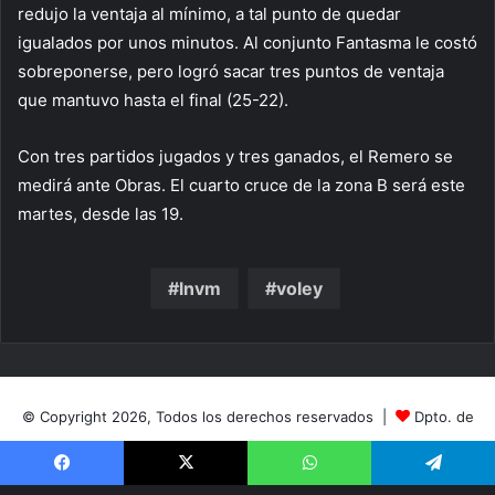
redujo la ventaja al mínimo, a tal punto de quedar
igualados por unos minutos. Al conjunto Fantasma le costó
sobreponerse, pero logró sacar tres puntos de ventaja
que mantuvo hasta el final (25-22).
Con tres partidos jugados y tres ganados, el Remero se
medirá ante Obras. El cuarto cruce de la zona B será este
martes, desde las 19.
lnvm
voley
© Copyright 2026, Todos los derechos reservados |
Dpto. de
Prensa
|
Club de Regatas Corrientes
Facebook
X
WhatsApp
Telegram