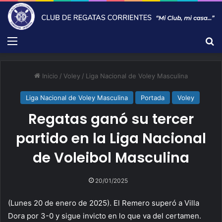
Menú
B
Inicio
/
Voley
/
Liga Nacional de Voley Masculina
Liga Nacional de Voley Masculina
Portada
Voley
Regatas ganó su tercer
partido en la Liga Nacional
de Voleibol Masculina
20/01/2025
(Lunes 20 de enero de 2025). El Remero superó a Villa
Dora por 3-0 y sigue invicto en lo que va del certamen.