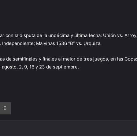
r con la disputa de la undécima y última fecha: Unión vs. Arroyit
vs. Independiente; Malvinas 1536 “B” vs. Urquiza.
cias de semifinales y finales al mejor de tres juegos, en las Co
e agosto, 2, 9, 16 y 23 de septiembre.
rtir vía correo electrónico
Imprimir