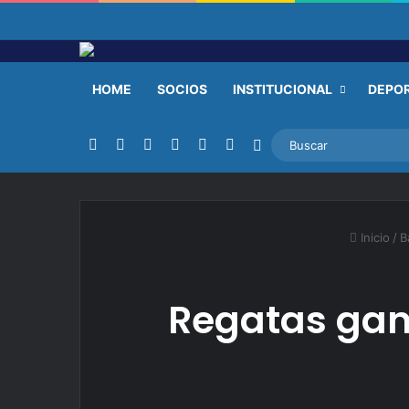
HOME
SOCIOS
INSTITUCIONAL
DEPO
Facebook
X
YouTube
Instagram
TikTok
RSS
Switch skin
Inicio
/
B
Regatas ganó