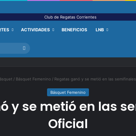
RTES
ACTIVIDADES
BENEFICIOS
LNB
Buscar
ásquet
/
Básquet Femenino
/
Regatas ganó y se metió en las semifinales 
Básquet Femenino
 y se metió en las se
Oficial