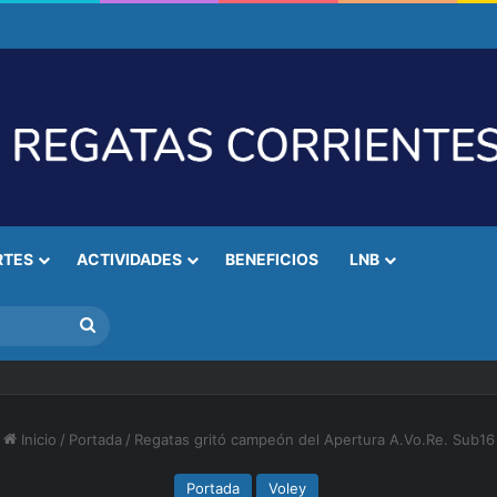
RTES
ACTIVIDADES
BENEFICIOS
LNB
Buscar
Inicio
/
Portada
/
Regatas gritó campeón del Apertura A.Vo.Re. Sub16
Portada
Voley