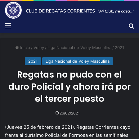
Menú
B
Inicio
/
Voley
/
Liga Nacional de Voley Masculina
/
2021
2021
Liga Nacional de Voley Masculina
Regatas no pudo con el
duro Policial y ahora irá por
el tercer puesto
26/02/2021
(Jueves 25 de febrero de 2021). Regatas Corrientes cayó
frente al durísimo Policial de Formosa en las semifinales