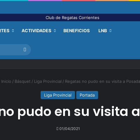
RTES
ACTIVIDADES
BENEFICIOS
LNB
Buscar
Inicio
/
Básquet
/
Liga Provincial
/
Regatas no pudo en su visita a Posad
Liga Provincial
Portada
no pudo en su visita 
01/04/2021