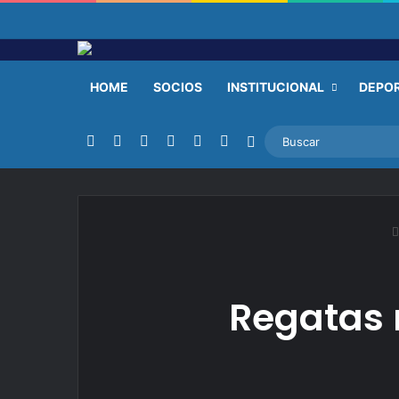
HOME
SOCIOS
INSTITUCIONAL
DEPO
Facebook
X
YouTube
Instagram
TikTok
RSS
Switch skin
Regatas 