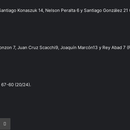
 Santiago Konaszuk 14, Nelson Peralta 6 y Santiago González 21 
nzon 7, Juan Cruz Scacchi9, Joaquín Marcón13 y Rey Abad 7 (FI);
y 67-60 (20/24).
rtir vía correo electrónico
Imprimir