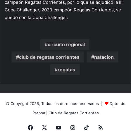
campeón Regatas Corrientes, por lo que se adjudicó la III
Copa Challenger, 2023 campeón Regatas Corrientes, se
quedó con la Copa Challenger.
circuito regional
club de regatas corrientes
natacion
regatas
© Copyright 2026, Todos los derechos reservados |
Dpto. de
Prensa
|
Club de Regatas Corrientes
Facebook
X
YouTube
Instagram
TikTok
RSS