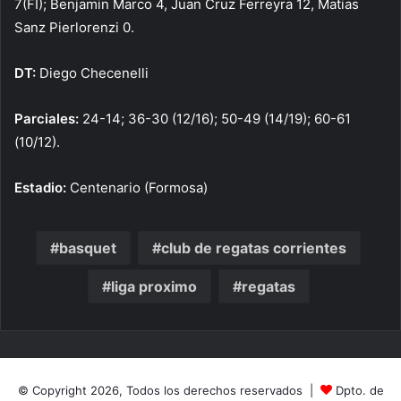
7(FI); Benjamin Marco 4, Juan Cruz Ferreyra 12, Matias
Sanz Pierlorenzi 0.
DT:
Diego Checenelli
Parciales:
24-14; 36-30 (12/16); 50-49 (14/19); 60-61
(10/12).
Estadio:
Centenario (Formosa)
basquet
club de regatas corrientes
liga proximo
regatas
© Copyright 2026, Todos los derechos reservados |
Dpto. de