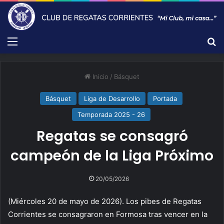
Menú
B
Inicio
/
Básquet
Básquet
Liga de Desarrollo
Portada
Temporada 2025 - 26
Regatas se consagró
campeón de la Liga Próximo
20/05/2026
(Miércoles 20 de mayo de 2026). Los pibes de Regatas
Corrientes se consagraron en Formosa tras vencer en la