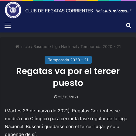
Menú
B
Inicio
/
Básquet
/
Liga Nacional
/
Temporada 2020 - 21
Temporada 2020 - 21
Regatas va por el tercer
puesto
23/03/2021
(Martes 23 de marzo de 2021). Regatas Corrientes se
medirá con Olímpico para cerrar la fase regular de la Liga
Nacional. Buscará quedarse con el tercer lugar y solo
depende de sí.