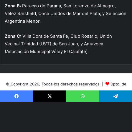
Zona B:
Paracao de Paraná, San Lorenzo de Almagro,
Vélez Sarsfield, Once Unidos de Mar del Plata, y Selección
Argentina Menor.
Zona C:
Villa Dora de Santa Fe, Club Rosario, Unión
Vecinal Trinidad (UVT) de San Juan, y Amuvoca
(Asociación Municipal Vóley El Calafate).
© Copyright 2026, Todos los derechos reservados |
Dpto. de
Prensa
|
Club de Regatas Corrientes
Facebook
X
WhatsApp
Telegram
Facebook
X
YouTube
Instagram
TikTok
RSS
V