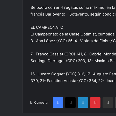
Se podrá correr 4 regatas como máximo, en la 
francés Barlovento – Sotavento, según condici
EL CAMPEONATO
El Campeonato de la Clase Optimist, cumplida l
3- Ana López (YCC) 65, 4- Violeta de Finis (YC
7- Franco Cassiet (CRC) 141, 8- Gabriel Monti
Santiago Dieringer (CRC) 203, 13- Máximo Barr
16- Lucero Coquet (YCC) 316, 17- Augusto Est
379, 21- Faustino Acosta (YCC) 384, 22- Joaq
Facebook
X
LinkedIn
Pinterest
Compa
Compartir