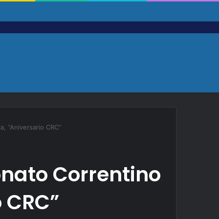
a, “Aniversario CRC”
nato Correntino
o CRC”