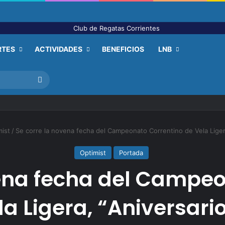
RTES
ACTIVIDADES
BENEFICIOS
LNB
Buscar
ist
/
Se corre la novena fecha del Campeonato Correntino de Vela Liger
Optimist
Portada
vena fecha del Campeo
la Ligera, “Aniversari