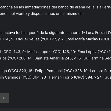
cancha en las inmediaciones del banco de arena de la Isla Ferná
ones del viento y disposiciones en el mismo día.
a octava fecha, quedó de la siguiente manera: 1- Luca Ferrari (
C) 66, 5- Miguel Selles (YCC) 77, y 6- José María Macías (YCC) 
el (CRC) 143, 9- Matías López (YCC) 145, 10- Ema López (YCC) 1
ios (YCC) 208, 14- Bautista Amarilla 243, y 15- Guillermina Se
rago (YCC) 323, 18- Felipe Pantanali (YCC) 326, 19- Lautaro F
uín Caminos (YCC) 394, 23- Hernán Fiorio (CRC) 394, y 24- Gu
rtir vía correo electrónico
Imprimir