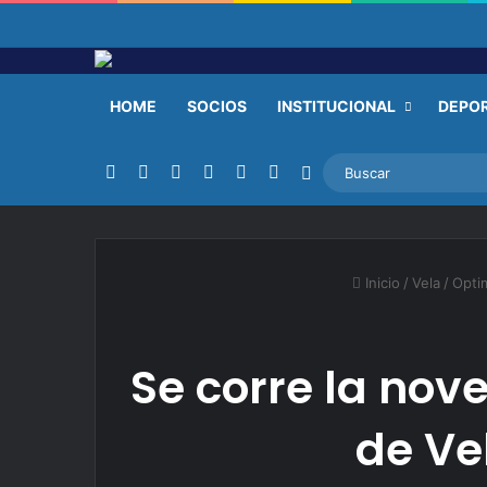
HOME
SOCIOS
INSTITUCIONAL
DEPO
Facebook
X
YouTube
Instagram
TikTok
RSS
Switch skin
Inicio
/
Vela
/
Optim
Se corre la no
de Ve