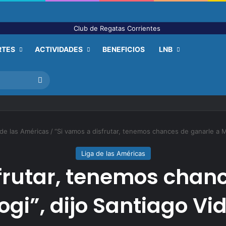
RTES
ACTIVIDADES
BENEFICIOS
LNB
Buscar
 de las Américas
/
“Si vamos a disfrutar, tenemos chances de ganarle a Mo
Liga de las Américas
frutar, tenemos chan
gi”, dijo Santiago Vi