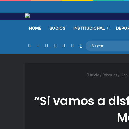
HOME
SOCIOS
INSTITUCIONAL
DEPO
Facebook
X
YouTube
Instagram
TikTok
RSS
Switch skin
Inicio
/
Básquet
/
Liga
“Si vamos a dis
Mo