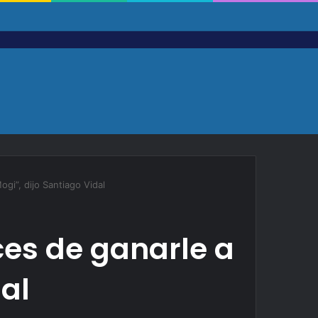
gi”, dijo Santiago Vidal
ces de ganarle a
dal