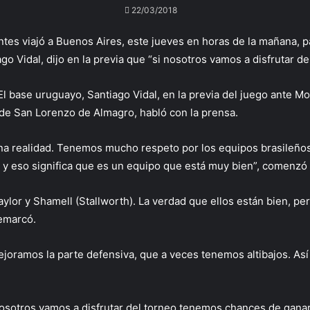
22/03/2018
es viajó a Buenos Aires, este jueves en horas de la mañana, par
go Vidal, dijo en la previa que “si nosotros vamos a disfrutar 
El base uruguayo, Santiago Vidal, en la previa del juego ante Mo
de San Lorenzo de Almagro, habló con la prensa.
una realidad. Tenemos mucho respeto por los equipos brasileños
, y eso significa que es un equipo que está muy bien”, comenzó 
ylor y Shamell (Stallworth). La verdad que ellos están bien, p
remarcó.
ejoramos la parte defensiva, que a veces tenemos altibajos. As
osotros vamos a disfrutar del torneo tenemos chances de ganarle