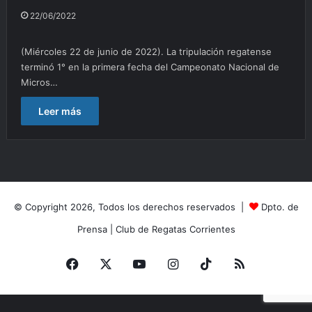
22/06/2022
(Miércoles 22 de junio de 2022). La tripulación regatense
terminó 1° en la primera fecha del Campeonato Nacional de
Micros…
Leer más
© Copyright 2026, Todos los derechos reservados |
Dpto. de
Prensa
|
Club de Regatas Corrientes
Facebook
X
YouTube
Instagram
TikTok
RSS