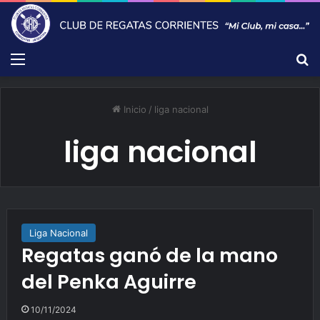
Menú
B
Inicio
/
liga nacional
liga nacional
Liga Nacional
Regatas ganó de la mano
del Penka Aguirre
10/11/2024