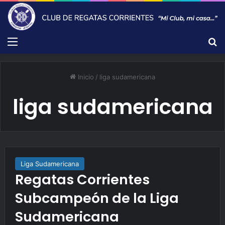
Menú
B
Inicio
/
liga sudamericana
liga sudamericana
Liga Sudamericana
Regatas Corrientes
Subcampeón de la Liga
Sudamericana