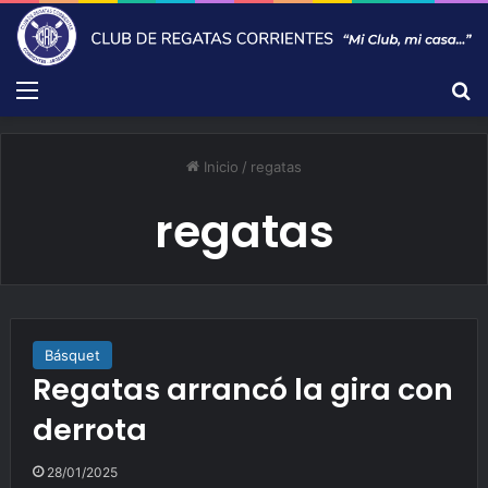
Menú
B
Inicio
/
regatas
regatas
Básquet
Regatas arrancó la gira con
derrota
28/01/2025