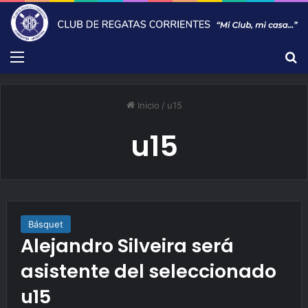
Menú
B
Inicio
/
u15
u15
Básquet
Alejandro Silveira será
asistente del seleccionado
u15