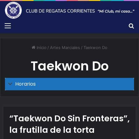
Menú
B
Inicio
/
Artes Marciales
/
Taekwon Do
Taekwon Do
Horarios
“Taekwon Do Sin Fronteras”,
la frutilla de la torta