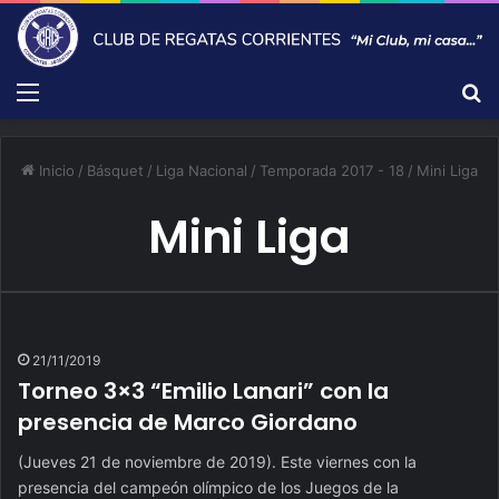
Menú
B
Inicio
/
Básquet
/
Liga Nacional
/
Temporada 2017 - 18
/
Mini Liga
Mini Liga
21/11/2019
Torneo 3×3 “Emilio Lanari” con la
presencia de Marco Giordano
(Jueves 21 de noviembre de 2019). Este viernes con la
presencia del campeón olímpico de los Juegos de la