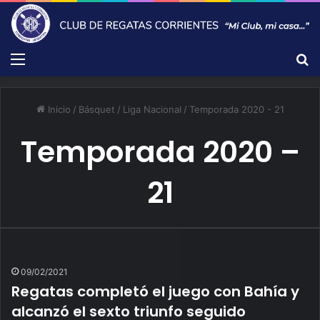
Menú
B
Inicio
/
Básquet
/
Liga Nacional
/
Temporada 2020 - 21
Temporada 2020 –
21
09/02/2021
Regatas completó el juego con Bahía y
alcanzó el sexto triunfo seguido