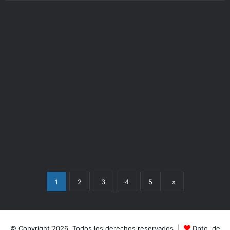
1
2
3
4
5
»
© Copyright 2026, Todos los derechos reservados |
Dpto. de