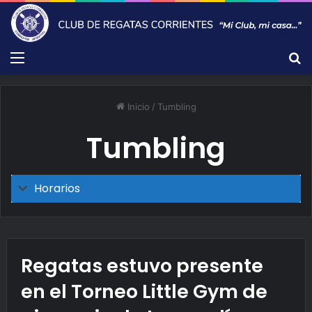
Menú
B
Inicio
/
Tumbling
Tumbling
Horarios
Regatas estuvo presente
en el Torneo Little Gym de