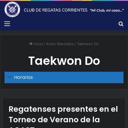
Menú
B
Inicio
/
Artes Marciales
/
Taekwon Do
Taekwon Do
Horarios
Regatenses presentes en el
Torneo de Verano de la