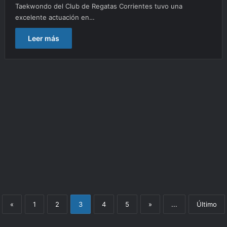
Taekwondo del Club de Regatas Corrientes tuvo una
excelente actuación en…
Leer más
«
1
2
3
4
5
»
...
Último